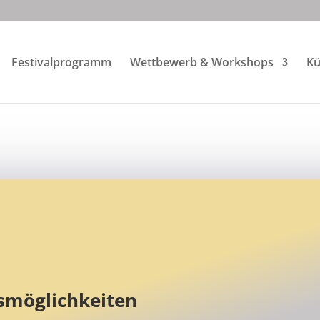
Festivalprogramm
Wett­bewerb & Work­shops
Kü
smöglichkeiten